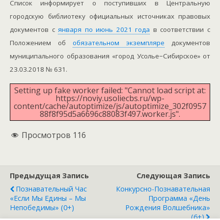
Список информирует о поступивших в Центральную
городскую библиотеку официальных источниках правовых
документов с
января по июнь 2021 года
в соответствии с
Положением об
обязательном экземпляре
документов
муниципального образования «город Усолье−Сибирское» от
23.03.2018 № 631.
Setting up fake worker failed: "Cannot load script at:
https://noviy.usoliecbs.ru/wp-
content/cache/autoptimize/js/autoptimize_302f0957
88f8f95d5a6696c88083f497.worker.js".
Просмотров
116
Предыдущая Запись
Следующая Запись
Познавательный Час
Конкурсно-Познавательная
«Если Мы Едины – Мы
Программа «День
Непобедимы» (0+)
Рождения Волшебника»
(6+)