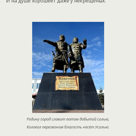
И на душе хорошеет даже у некрещёных.
Родину город славит потом добытой солью,
Колокол перезвоном благость несёт Усолью.