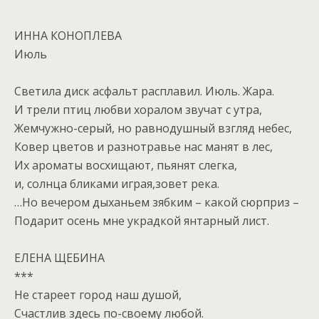
ИННА КОНОПЛЕВА
Июль
Светила диск асфальт расплавил. Июль. Жара.
И трели птиц любви хоралом звучат с утра,
Жемчужно-серый, но равнодушный взгляд небес,
Ковер цветов и разнотравье нас манят в лес,
Их ароматы восхищают, пьянят слегка,
и, солнца бликами играя,зовет река.
…Но вечером дыханьем зябким – какой сюрприз –
Подарит осень мне украдкой янтарный лист.
ЕЛЕНА ЩЕБИНА
***
Не стареет город наш душой,
Счастлив здесь по-своему любой.