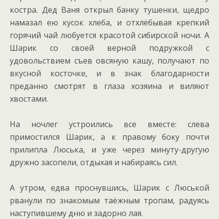
костра. Дед Ваня открыл банку тушенки, щедро
намазал ею кусок хлеба, и отхлёбывая крепкий
горячий чай любуется красотой сибирской ночи. А
Шарик со своей верной подружкой с
удовольствием съев овсяную кашу, получают по
вкусной косточке, и в знак благодарности
преданно смотрят в глаза хозяина и виляют
хвостами.
На ночлег устроились все вместе: слева
примостился Шарик, а к правому боку почти
прилипла Люська, и уже через минуту-другую
дружно засопели, отдыхая и набираясь сил.
А утром, едва проснувшись, Шарик с Люськой
рванули по знакомым таёжным тропам, радуясь
наступившему дню и задорно лая.