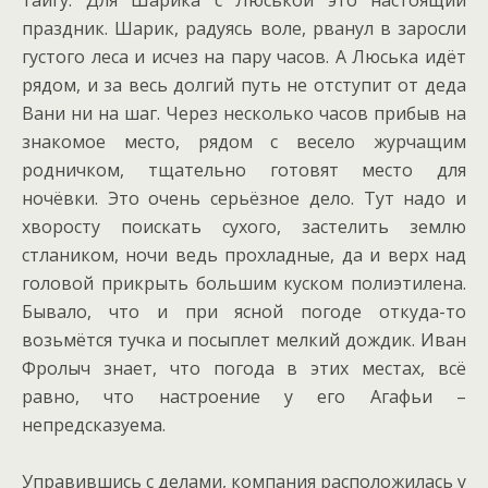
тайгу. Для Шарика с Люськой это настоящий
праздник. Шарик, радуясь воле, рванул в заросли
густого леса и исчез на пару часов. А Люська идёт
рядом, и за весь долгий путь не отступит от деда
Вани ни на шаг. Через несколько часов прибыв на
знакомое место, рядом с весело журчащим
родничком, тщательно готовят место для
ночёвки. Это очень серьёзное дело. Тут надо и
хворосту поискать сухого, застелить землю
стлаником, ночи ведь прохладные, да и верх над
головой прикрыть большим куском полиэтилена.
Бывало, что и при ясной погоде откуда-то
возьмётся тучка и посыплет мелкий дождик. Иван
Фролыч знает, что погода в этих местах, всё
равно, что настроение у его Агафьи –
непредсказуема.
Управившись с делами, компания расположилась у