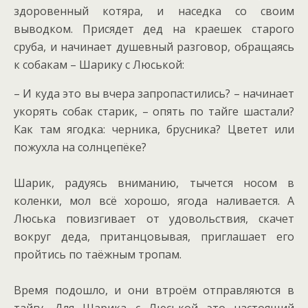
здоровенный котяра, и наседка со своим
выводком. Присядет дед на краешек старого
сруба, и начинает душевный разговор, обращаясь
к собакам – Шарику с Люськой:
– И куда это вы вчера запропастились? – начинает
укорять собак старик, – опять по тайге шастали?
Как там ягодка: черника, брусника? Цветет или
пожухла на солнцепёке?
Шарик, радуясь вниманию, тычется носом в
коленки, мол всё хорошо, ягода наливается. А
Люська повизгивает от удовольствия, скачет
вокруг деда, пританцовывая, приглашает его
пройтись по таёжным тропам.
Время подошло, и они втроём отправляются в