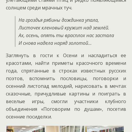
улетающими стаями птиц и редко появляющимся
солнцем среди мрачных туч.
На гроздья рябины дождинка упала,
Листочек кленовый кружит над землёй.
Ах, осень, опять ты врасплох нас застала
И снова надела наряд золотой…
Заглянуть в гости к Осени и насладиться ее
красотами, найти приметы красочного времени
года, спрятанные в строках известных русских
поэтов, вспомнить пословицы, поговорки и
осенний листопад мелодий, нарисовать в мечтах
сказочные, причудливые картины и поиграть в
веселые игры, смогли участники клубного
объединения «Поговорим по душам», посетив
осенние посиделки.