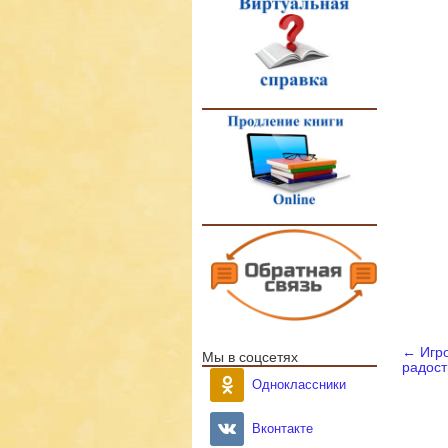
←
Игро
Нав
Мы в соцсетях
радост
Одноклассники
Вконтакте