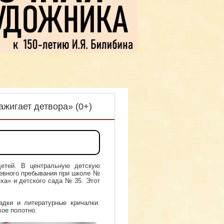
ажигает детвора» (0+)
етей. В центральную детскую
невного пребывания при школе №
еха» и детского сада № 35. Этот
адки и литературные кричалки.
кое полотно.