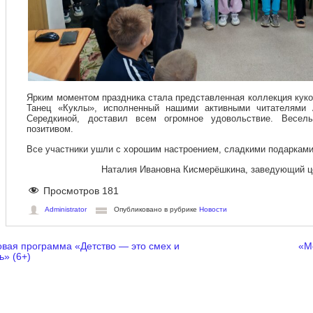
Ярким моментом праздника стала представленная коллекция кук
Танец «Куклы», исполненный нашими активными читателями 
Середкиной, доставил всем огромное удовольствие. Весел
позитивом.
Все участники ушли с хорошим настроением, сладкими подарками
Наталия Ивановна Кисмерёшкина, заведующий це
Просмотров
181
Administrator
Опубликовано в рубрике
Новости
вая программа «Детство — это смех и
«М
игация по записям
ь» (6+)