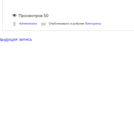
Просмотров
50
Administrator
Опубликовано в рубрике
Викторины
дыдущая запись
игация по записям