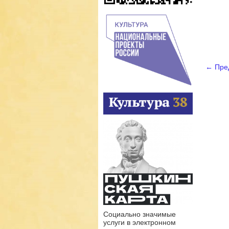
←
Пре
Нав
Социально значимые
услуги в электронном