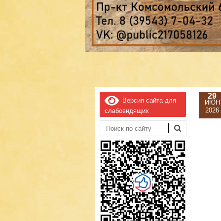
29
Версия сайта для
ИЮН
2026
слабовидящих
Поиск